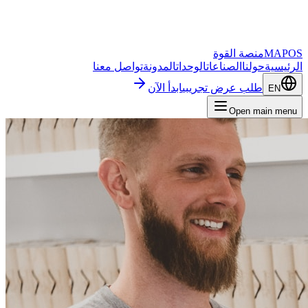
MAPOS
منصة القوة
الرئيسية
حولنا
الصناعات
الوحدات
المدونة
تواصل معنا
طلب عرض تجريبي
ابدأ الآن
EN
Open main menu