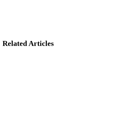
E-commerce Platform Features
Why Lebanese Retailers Choose I-MAD Technology
Implementation Process
Future-Ready Retail
Related Articles