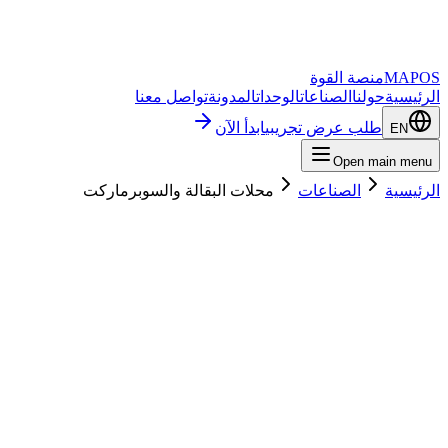
MAP
منصة القوة
ئيسية
حولنا
الصناعات
الوحدات
المدونة
تواصل معنا
طلب عرض تجريبي
ابدأ الآن
EN
Open main men
ئيسية
الصناعات
محلات البقالة والسوبرماركت
دأ الآن